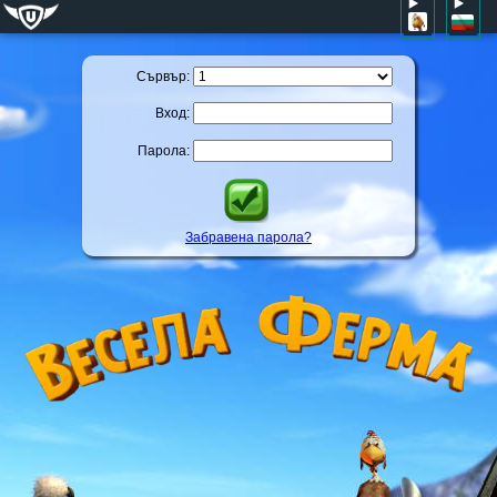
Сървър:
Вход:
Парола:
Забравена парола?