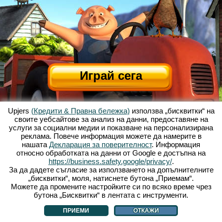
Играй сега
Upjers
(Кредити & Правна бележка)
използва „бисквитки“ на
своите уебсайтове за анализ на данни, предоставяне на
услуги за социални медии и показване на персонализирана
реклама. Повече информация можете да намерите в
нашата
Декларация за поверителност
. Информация
относно обработката на данни от Google е достъпна на
За Весела Ферма
|
Историята зад тази уеб базирана игра
|
Опциите
|
https://business.safety.google/privacy/
.
УЗП
|
Контакти/Кредити
|
Защита на личните данни
|
Правила
|
Форум
|
За да дадете съгласие за използването на допълнителните
„бисквитки“, моля, натиснете бутона „Приемам“.
Поддръжка
|
My Free Farm 2 App
|
Google Play
|
App Store
|
Можете да промените настройките си по всяко време чрез
Уеб игри - upjers.com
|
Управлявай Бисквитки
бутона „Бисквитки“ в лентата с инструменти.
ПРИЕМИ
ОТКАЖИ