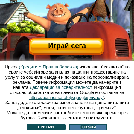
Играй сега
Upjers
(Кредити & Правна бележка)
използва „бисквитки“ на
своите уебсайтове за анализ на данни, предоставяне на
услуги за социални медии и показване на персонализирана
реклама. Повече информация можете да намерите в
нашата
Декларация за поверителност
. Информация
относно обработката на данни от Google е достъпна на
За Весела Ферма
|
Историята зад тази уеб базирана игра
|
Опциите
|
https://business.safety.google/privacy/
.
УЗП
|
Контакти/Кредити
|
Условия за поверителност
|
Правила
|
Форум
|
За да дадете съгласие за използването на допълнителните
„бисквитки“, моля, натиснете бутона „Приемам“.
Поддръжка
|
My Free Farm 2 App
|
Google Play
|
App Store
|
Можете да промените настройките си по всяко време чрез
Уеб игри - upjers.com
|
Управлявай Бисквитки
бутона „Бисквитки“ в лентата с инструменти.
ПРИЕМИ
ОТКАЖИ