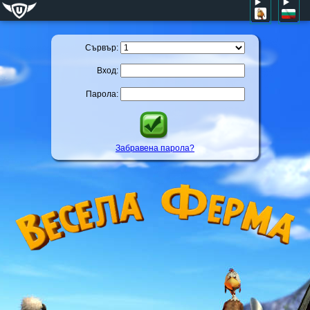
Сървър:
Вход:
Парола:
Забравена парола?