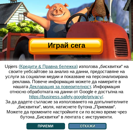
Играй сега
Upjers
(Кредити & Правна бележка)
използва „бисквитки“ на
своите уебсайтове за анализ на данни, предоставяне на
услуги за социални медии и показване на персонализирана
реклама. Повече информация можете да намерите в
нашата
Декларация за поверителност
. Информация
относно обработката на данни от Google е достъпна на
За Весела Ферма
|
Историята зад тази уеб базирана игра
|
Опциите
|
https://business.safety.google/privacy/
.
УЗП
|
Контакти/Кредити
|
Защита на личните данни
|
Правила
|
Форум
|
За да дадете съгласие за използването на допълнителните
„бисквитки“, моля, натиснете бутона „Приемам“.
Поддръжка
|
My Free Farm 2 App
|
Google Play
|
App Store
|
Можете да промените настройките си по всяко време чрез
Уеб игри - upjers.com
|
Управлявай Бисквитки
бутона „Бисквитки“ в лентата с инструменти.
ПРИЕМИ
ОТКАЖИ