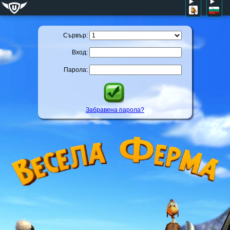
Сървър:
Вход:
Парола:
Забравена парола?