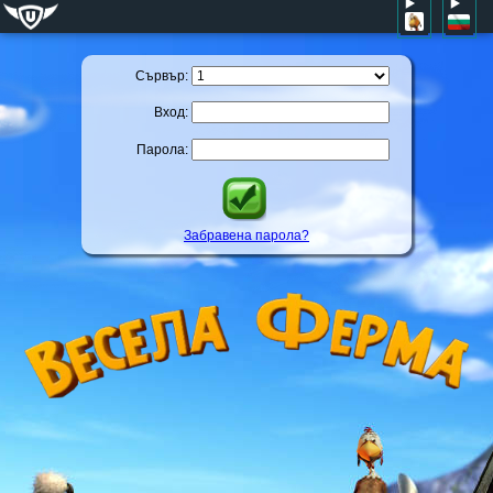
Сървър:
Вход:
Парола:
Забравена парола?