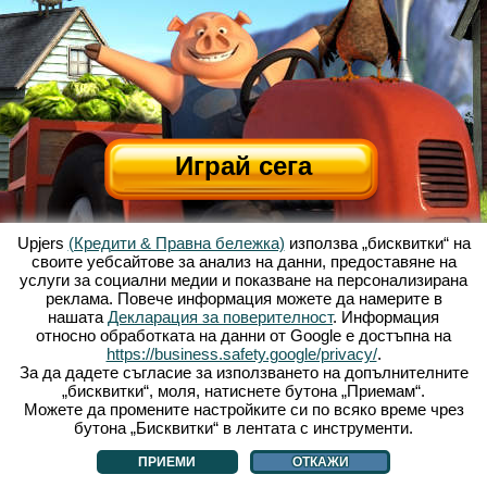
Играй сега
Upjers
(Кредити & Правна бележка)
използва „бисквитки“ на
своите уебсайтове за анализ на данни, предоставяне на
услуги за социални медии и показване на персонализирана
реклама. Повече информация можете да намерите в
нашата
Декларация за поверителност
. Информация
относно обработката на данни от Google е достъпна на
За Весела Ферма
|
Историята зад тази уеб базирана игра
|
Опциите
|
https://business.safety.google/privacy/
.
УЗП
|
Контакти/Кредити
|
Защита на личните данни
|
Правила
|
Форум
|
За да дадете съгласие за използването на допълнителните
„бисквитки“, моля, натиснете бутона „Приемам“.
Поддръжка
|
My Free Farm 2 App
|
Google Play
|
App Store
|
Можете да промените настройките си по всяко време чрез
Уеб игри - upjers.com
|
Управлявай Бисквитки
бутона „Бисквитки“ в лентата с инструменти.
ПРИЕМИ
ОТКАЖИ