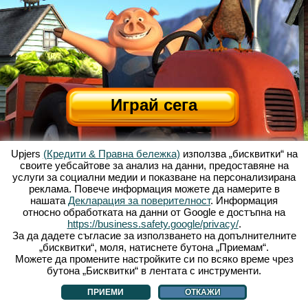
Играй сега
Upjers
(Кредити & Правна бележка)
използва „бисквитки“ на
своите уебсайтове за анализ на данни, предоставяне на
услуги за социални медии и показване на персонализирана
реклама. Повече информация можете да намерите в
нашата
Декларация за поверителност
. Информация
относно обработката на данни от Google е достъпна на
За Весела Ферма
|
Историята зад тази уеб базирана игра
|
Опциите
|
https://business.safety.google/privacy/
.
УЗП
|
Контакти/Кредити
|
Защита на личните данни
|
Правила
|
Форум
|
За да дадете съгласие за използването на допълнителните
„бисквитки“, моля, натиснете бутона „Приемам“.
Поддръжка
|
My Free Farm 2 App
|
Google Play
|
App Store
|
Можете да промените настройките си по всяко време чрез
Уеб игри - upjers.com
|
Управлявай Бисквитки
бутона „Бисквитки“ в лентата с инструменти.
ПРИЕМИ
ОТКАЖИ