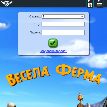
Сървър:
Вход:
Парола:
Забравена парола?