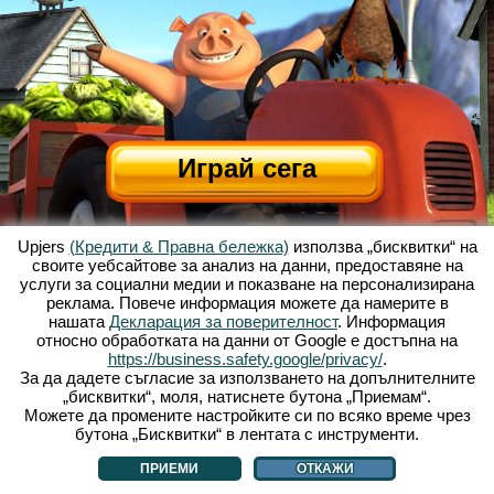
Играй сега
Upjers
(Кредити & Правна бележка)
използва „бисквитки“ на
своите уебсайтове за анализ на данни, предоставяне на
услуги за социални медии и показване на персонализирана
реклама. Повече информация можете да намерите в
нашата
Декларация за поверителност
. Информация
относно обработката на данни от Google е достъпна на
За Весела Ферма
|
Историята зад тази уеб базирана игра
|
Опциите
|
https://business.safety.google/privacy/
.
УЗП
|
Контакти/Кредити
|
Защита на личните данни
|
Правила
|
Форум
|
За да дадете съгласие за използването на допълнителните
„бисквитки“, моля, натиснете бутона „Приемам“.
Поддръжка
|
My Free Farm 2 App
|
Google Play
|
App Store
|
Можете да промените настройките си по всяко време чрез
Уеб игри - upjers.com
|
Управлявай Бисквитки
бутона „Бисквитки“ в лентата с инструменти.
ПРИЕМИ
ОТКАЖИ