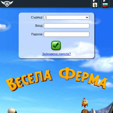
Сървър:
Вход:
Парола:
Забравена парола?