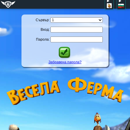
Сървър:
Вход:
Парола:
Забравена парола?