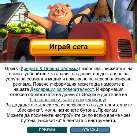
Играй сега
Upjers
(Кредити & Правна бележка)
използва „бисквитки“ на
своите уебсайтове за анализ на данни, предоставяне на
услуги за социални медии и показване на персонализирана
реклама. Повече информация можете да намерите в
нашата
Декларация за поверителност
. Информация
относно обработката на данни от Google е достъпна на
За Весела Ферма
|
Историята зад тази уеб базирана игра
|
Опциите
|
https://business.safety.google/privacy/
.
УЗП
|
Контакти/Кредити
|
Защита на личните данни
|
Правила
|
Форум
|
За да дадете съгласие за използването на допълнителните
„бисквитки“, моля, натиснете бутона „Приемам“.
Поддръжка
|
My Free Farm 2 App
|
Google Play
|
App Store
|
Можете да промените настройките си по всяко време чрез
Уеб игри - upjers.com
|
Управлявай Бисквитки
бутона „Бисквитки“ в лентата с инструменти.
ПРИЕМИ
ОТКАЖИ