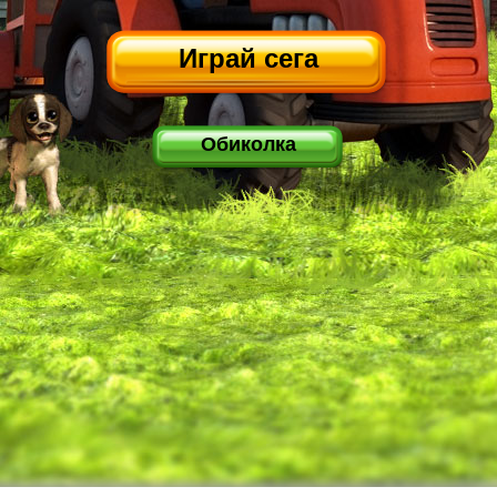
Играй сега
Обиколка