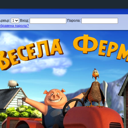
ървър:
Вход:
Парола:
абравена парола?