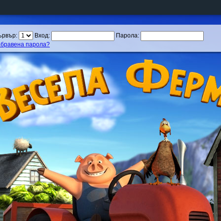
ървър:
Вход:
Парола:
абравена парола?