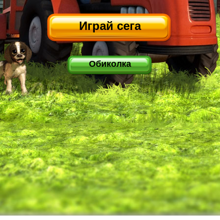
Играй сега
Обиколка