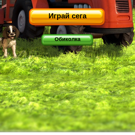
Играй сега
Обиколка