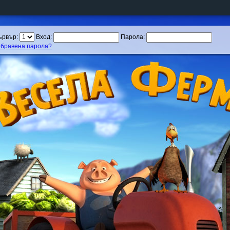
ървър:
Вход:
Парола:
абравена парола?