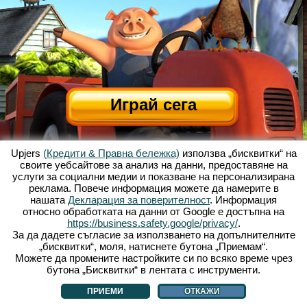
Играй сега
Upjers
(Кредити & Правна бележка)
използва „бисквитки“ на
своите уебсайтове за анализ на данни, предоставяне на
услуги за социални медии и показване на персонализирана
реклама. Повече информация можете да намерите в
нашата
Декларация за поверителност
. Информация
относно обработката на данни от Google е достъпна на
За Весела Ферма
|
Историята зад тази уеб базирана игра
|
Опциите
|
https://business.safety.google/privacy/
.
УЗП
|
Контакти/Кредити
|
Защита на личните данни
|
Правила
|
Форум
|
За да дадете съгласие за използването на допълнителните
„бисквитки“, моля, натиснете бутона „Приемам“.
Поддръжка
|
My Free Farm 2 App
|
Google Play
|
App Store
|
Можете да промените настройките си по всяко време чрез
Уеб игри - upjers.com
|
Управлявай Бисквитки
бутона „Бисквитки“ в лентата с инструменти.
ПРИЕМИ
ОТКАЖИ