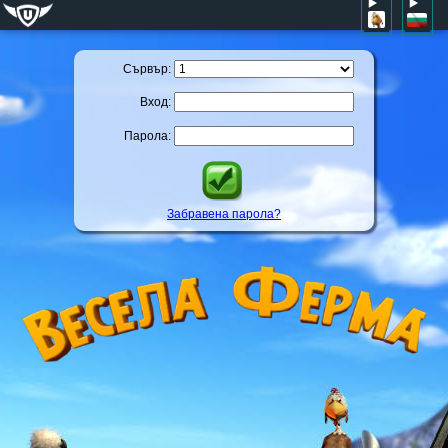
Сървър:
Вход:
Парола:
Забравена парола?