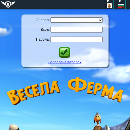
Сървър:
Вход:
Парола:
Забравена парола?