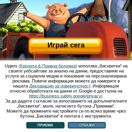
Играй сега
Upjers
(Кредити & Правна бележка)
използва „бисквитки“ на
своите уебсайтове за анализ на данни, предоставяне на
услуги за социални медии и показване на персонализирана
реклама. Повече информация можете да намерите в
нашата
Декларация за поверителност
. Информация
относно обработката на данни от Google е достъпна на
За Весела Ферма
|
Историята зад тази уеб базирана игра
|
Опциите
|
https://business.safety.google/privacy/
.
УЗП
|
Контакти/Кредити
|
Условия за поверителност
|
Правила
|
Форум
|
За да дадете съгласие за използването на допълнителните
„бисквитки“, моля, натиснете бутона „Приемам“.
Поддръжка
|
My Free Farm 2 App
|
Google Play
|
App Store
|
Можете да промените настройките си по всяко време чрез
Уеб игри - upjers.com
|
Управлявай Бисквитки
бутона „Бисквитки“ в лентата с инструменти.
ПРИЕМИ
ОТКАЖИ