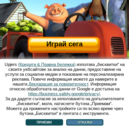
Играй сега
Upjers
(Кредити & Правна бележка)
използва „бисквитки“ на
своите уебсайтове за анализ на данни, предоставяне на
услуги за социални медии и показване на персонализирана
реклама. Повече информация можете да намерите в
нашата
Декларация за поверителност
. Информация
относно обработката на данни от Google е достъпна на
За Весела Ферма
|
Историята зад тази уеб базирана игра
|
Опциите
|
https://business.safety.google/privacy/
.
УЗП
|
Контакти/Кредити
|
Условия за поверителност
|
Правила
|
Форум
|
За да дадете съгласие за използването на допълнителните
„бисквитки“, моля, натиснете бутона „Приемам“.
Поддръжка
|
My Free Farm 2 App
|
Google Play
|
App Store
|
Можете да промените настройките си по всяко време чрез
Уеб игри - upjers.com
|
Управлявай Бисквитки
бутона „Бисквитки“ в лентата с инструменти.
ПРИЕМИ
ОТКАЖИ