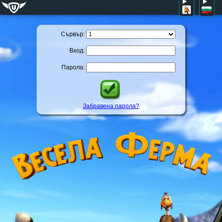
Сървър:
Вход:
Парола:
Забравена парола?