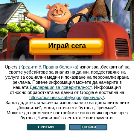
Играй сега
Upjers
(Кредити & Правна бележка)
използва „бисквитки“ на
своите уебсайтове за анализ на данни, предоставяне на
услуги за социални медии и показване на персонализирана
реклама. Повече информация можете да намерите в
нашата
Декларация за поверителност
. Информация
относно обработката на данни от Google е достъпна на
За Весела Ферма
|
Историята зад тази уеб базирана игра
|
Опциите
|
https://business.safety.google/privacy/
.
УЗП
|
Контакти/Кредити
|
Защита на личните данни
|
Правила
|
Форум
|
За да дадете съгласие за използването на допълнителните
„бисквитки“, моля, натиснете бутона „Приемам“.
Поддръжка
|
My Free Farm 2 App
|
Google Play
|
App Store
|
Можете да промените настройките си по всяко време чрез
Уеб игри - upjers.com
|
Управлявай Бисквитки
бутона „Бисквитки“ в лентата с инструменти.
ПРИЕМИ
ОТКАЖИ