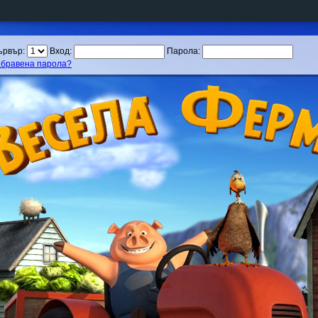
ървър:
Вход:
Парола:
абравена парола?