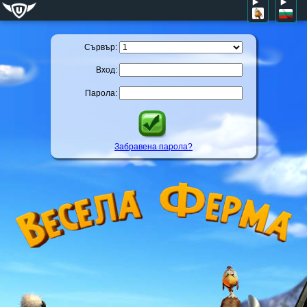
Сървър:
Вход:
Парола:
Забравена парола?