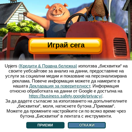
Играй сега
Upjers
(Кредити & Правна бележка)
използва „бисквитки“ на
своите уебсайтове за анализ на данни, предоставяне на
услуги за социални медии и показване на персонализирана
реклама. Повече информация можете да намерите в
нашата
Декларация за поверителност
. Информация
относно обработката на данни от Google е достъпна на
За Весела Ферма
|
Историята зад тази уеб базирана игра
|
Опциите
|
https://business.safety.google/privacy/
.
УЗП
|
Контакти/Кредити
|
Условия за поверителност
|
Правила
|
Форум
|
За да дадете съгласие за използването на допълнителните
„бисквитки“, моля, натиснете бутона „Приемам“.
Поддръжка
|
My Free Farm 2 App
|
Google Play
|
App Store
|
Можете да промените настройките си по всяко време чрез
Уеб игри - upjers.com
|
Управлявай Бисквитки
бутона „Бисквитки“ в лентата с инструменти.
ПРИЕМИ
ОТКАЖИ